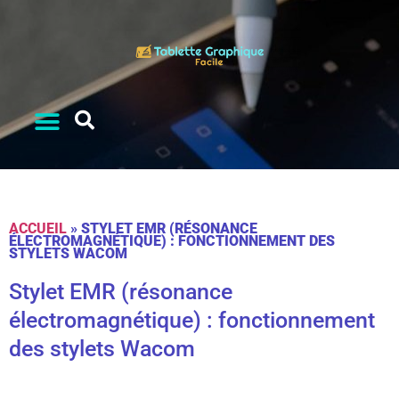
ACCUEIL
»
STYLET EMR (RÉSONANCE
ÉLECTROMAGNÉTIQUE) : FONCTIONNEMENT DES
STYLETS WACOM
Stylet EMR (résonance
électromagnétique) : fonctionnement
des stylets Wacom