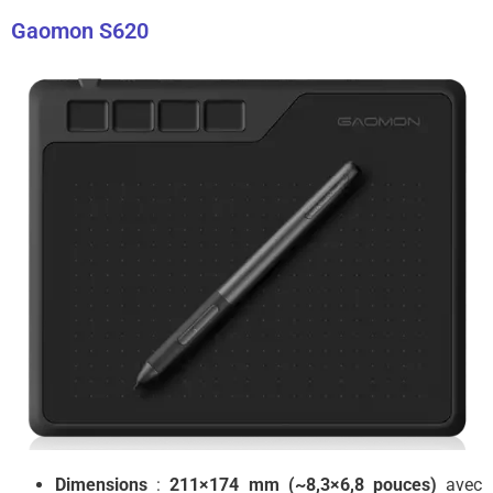
Gaomon S620
Dimensions
:
211×174 mm (~8,3×6,8 pouces)
avec