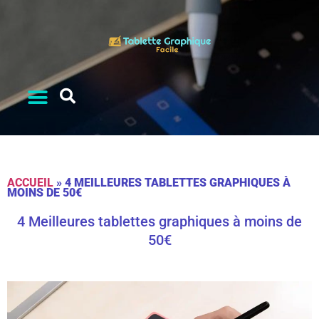
ACCUEIL
»
4 MEILLEURES TABLETTES GRAPHIQUES À
MOINS DE 50€
4 Meilleures tablettes graphiques à moins de
50€